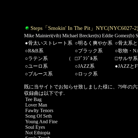
Steps「Smokin' In The Pit」NYC(NYC6027-2)'
Mike Mainieri(vib) Michael Brecker(ts) Eddie Gomez(
●骨太いストレート系
○明るく爽やか系
○骨太系
○R&B系
○ブラック系
○歌物・NA
○ラテン系 （
□ﾌﾞﾗｼﾞﾙ系
□サルサ
○ユーロ系
○JAZZ系
●JAZZと
○ブルース系
○ロック系
既に当サイトでお知らせ致しました様に、79年の六
収録曲は以下です.
Tee Bag
Lover Man
Fawlty Tenors
Song Of Seth
Young And Fine
Soul Eyes
Not Ethiopia