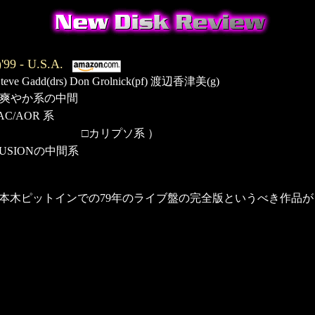
99 - U.S.A.
b) Steve Gadd(drs) Don Grolnick(pf) 渡辺香津美(g)
と爽やか系の中間
C/AOR 系
系
□カリプソ系 ）
FUSIONの中間系
本木ピットインでの79年のライブ盤の完全版というべき作品が