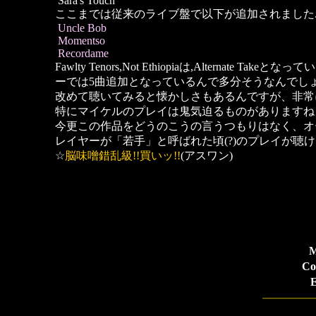
Sara's Touch
ここまでは従来のライブ盤で以下が追加されました
Uncle Bob
Momentso
Recordame
Fawlty Tenors,Not Ethiopiaは,Alt
ーでは5曲追加となっているんで多分そうなんでしょ
改めて聴いてみると懐かしさもあるんですが、非常
特にマイケルのプレイは鬼気迫るものがありますね
今更この作品をどうのこうの言うつもりはなく、オ
レイヤーが「若手」と呼ばれた頃(?)のプレイが聴
☆
脳味噌錯乱級!!買いッ!!
(アスワン)
M
Co
E