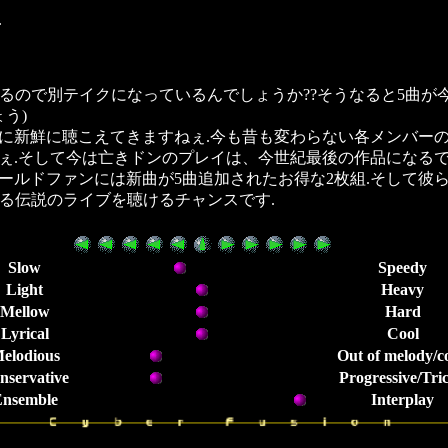
.
ernate Takeとなっているので別テイクになっているんでしょうか??そ
う)
に新鮮に聴こえてきますねぇ.今も昔も変わらない各メンバーの
ぇ.そして今は亡きドンのプレイは、今世紀最後の作品になるで
ールドファンには新曲が5曲追加されたお得な2枚組.そして彼
ける伝説のライブを聴けるチャンスです.
Slow
Speedy
Light
Heavy
Mellow
Hard
Lyrical
Cool
elodious
Out of melody/c
nservative
Progressive/Tri
nsemble
Interplay