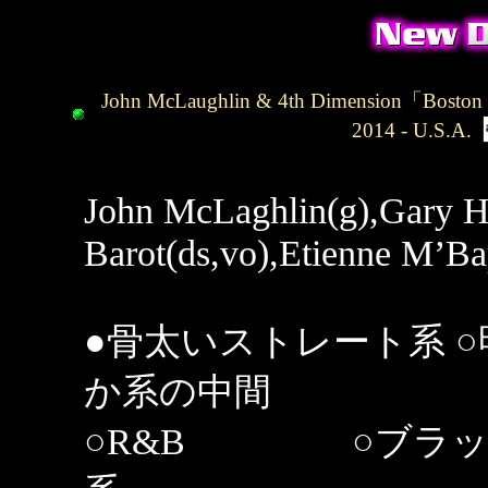
John McLaughlin & 4th Dimension
「Boston 
2014 - U.S.A.
John
McLaghlin
(g),Gary 
Barot
(
ds,vo
),Etienne
M’Ba
●骨太いストレート系
か系の中間
○
R&B
○ブラ