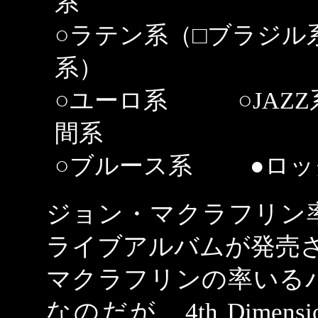
系
○ラテン系（□ブラジル
系）
○ユーロ系
○
JAZZ
間系
○ブルース系
●ロッ
ジョン・マクラフリン
ライブアルバムが発売
マクラフリンの率いる
なのだが、4th Dimensio