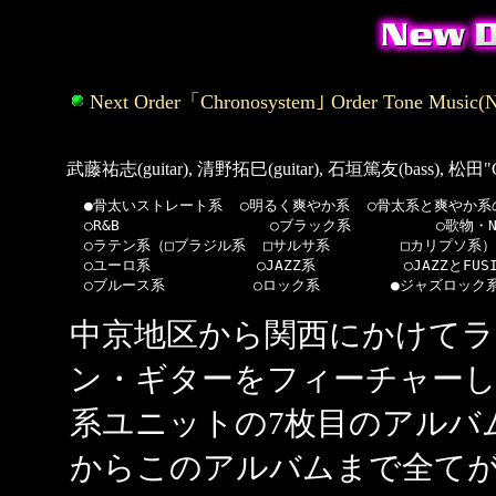
Next Order「Chronosystem｣ Order Tone Music(N
武藤祐志(guitar), 清野拓巳(guitar), 石垣篤友(bass), 松田"
  ●骨太いストレート系  ○明るく爽やか系  ○骨太系と爽やか系の
  ○R&B                 ○ブラック系  　      ○歌物・NA
  ○ラテン系（□ブラジル系  □サルサ系        □カリプソ系）   
  ○ユーロ系            ○JAZZ系          ○JAZZとFUS
中京地区から関西にかけてラ
ン・ギターをフィーチャー
系ユニットの7枚目のアルバ
からこのアルバムまで全て