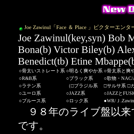
Joe Zawinul「Face ＆ Place 」ビクターエンター
Joe Zawinul(key,syn) Bob 
Bona(b) Victor Biley(b) Ale
Benedict(tb) Etine Mbappe(
○骨太いストレート系
○明るく爽やか系
○骨太系と爽
○R&B系
○ブラック系
○歌物・NAC/
○ラテン系
（□ブラジル系
□サルサ系
□
○ユーロ系
○JAZZ系
○JAZZとFU
○ブルース系
○ロック系
●WR/Ｊ.Zawi
９８年のライブ盤以来
です。