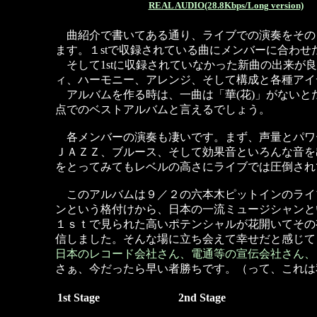
REAL AUDIO(28.8Kbps/Long version)
曲紹介で書いてある通り、ライブでの演奏をその
ます。１stで収録されている曲にメンバーに合わ
そして1stに収録されていなかった新曲の出来が良いこ
ィ、ハーモニー、アレンジ、そして構成と各種アイ
アルバムを作る時は、一曲は「華(花)」がないと
点でのベストアルバムと言えるでしょう。
各メンバーの演奏も凄いです。まず、声量とパワ
ＪＡＺＺ、ブルース、そして効果音といろんな音を
をとってみてもレベルの高さにライブでは圧倒され
このアルバムは９／２の六本木ピットインのライ
ンという格付けから、日本の一流ミュージシャンと
１ｓｔで見られた高いポテンシャルが花開いてその
信しました。そんな場に立ち会えて幸せだと感じて
日本のレコード会社さん、電通等の宣伝会社さん、
さぁ、今だったら早い者勝ちです。（って、これは
1st Stage
2nd Stage