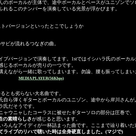
んのボーカルが主体で、途中ボーカルとベースがユニゾンでソ
ふれるこのナンバーを演奏している光景が浮かびます。
ストバージョンといったとこでしょうか
のサビが流れるつなぎの曲。
イブバージョンで演奏してます。1stではイシハラ氏のボーカ
感じるボーカルが売りの一つです。
ながら一緒に歌ってしまいます。勿論、腰も振ってしまいます( ^
MEDIA PLAYER(56Kbps)
勝るとも劣らない大名曲です。
氏自ら弾くギターとボーカルのユニゾン、途中から岸川さんが入
ラ氏だそうです。
ニャウニャしたコーラスに被せたギターソロの部分は圧巻で、
性の素晴らしさ
が感じると思います。
いろんなアイディが一杯詰まった曲です。ここまで辿り着いた
てライブのリハで聴いた時は全身硬直しました。(マジで)