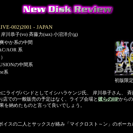
IVE-002)2001 - JAPAN
川恭子(vo) 斉藤力(sax) 小沼洋介(g)
と爽やか系の中間
C/AOR 系
 ）
FUSIONの中間系
one系
初版限
toneにライヴバンドとしてイシハラケンジ氏、 岸川恭子さん、
お店での一般販売の予定はなく、ライブ会場と
彼らのHP
からの
果を納めたものと言って良いでしょう。
ボイスの二人とサックスが絡み「マイクロスト～ン」のボーカ