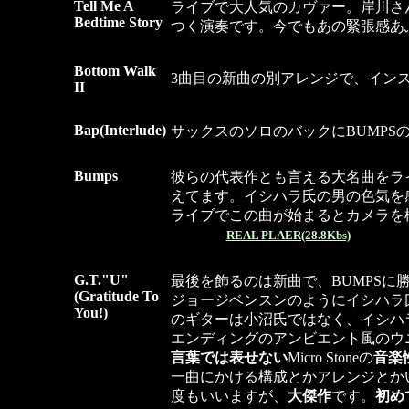
Tell Me A
ライブで大人気のカヴァー。岸川さ
Bedtime Story
つく演奏です。今でもあの緊張感あ
．
Bottom Walk
3曲目の新曲の別アレンジで、イン
II
．
Bap(Interlude)
サックスのソロのバックにBUMPS
．
Bumps
彼らの代表作とも言える大名曲をラ
えてます。イシハラ氏の男の色気を
ライブでこの曲が始まるとカメラを構え
REAL PLAER(28.8Kbs)
．
G.T."U"
最後を飾るのは新曲で、BUMPSに
(Gratitude To
ジョージベンスンのようにイシハラ
You!)
のギターは小沼氏ではなく、イシハ
エンディングのアンビエント風のウ
言葉では表せない
Micro Stoneの
音楽
一曲にかける構成とかアレンジとか
度もいいますが、
大傑作
です。
初め