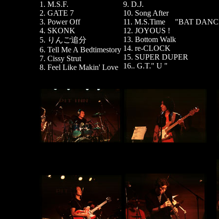
1. M.S.F.
9. D.J.
2. GATE 7
10. Song After
3. Power Off
11. M.S.Time "BAT DANC
4. SKONK
12. JOYOUS !
13. Bottom Walk
5. りんご追分
14. re-CLOCK
6. Tell Me A Bedtimestory
15. SUPER DUPER
7. Cissy Strut
16.. G.T." U "
8. Feel Like Makin' Love