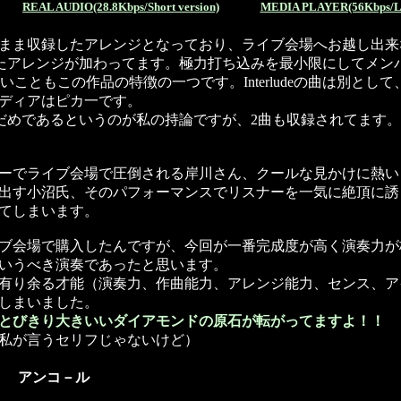
REAL AUDIO(28.8Kbps/Short version)
MEDIA PLAYER(56Kbps/Lo
まま収録したアレンジとなっており、ライブ会場へお越し出来
せたアレンジが加わってます。極力打ち込みを最小限にしてメン
ともこの作品の特徴の一つです。Interludeの曲は別として
ディアはピカ一です。
だめであるというのが私の持論ですが、2曲も収録されてます
ーでライブ会場で圧倒される岸川さん、クールな見かけに熱い
出す小沼氏、そのパフォーマンスでリスナーを一気に絶頂に誘
てしまいます。
ブ会場で購入したんですが、今回が一番完成度が高く演奏力が
いうべき演奏であったと思います。
有り余る才能（演奏力、作曲能力、アレンジ能力、センス、ア
しまいました。
とびきり大きいいダイアモンドの原石が転がってますよ！！
私が言うセリフじゃないけど）
アンコ－ル