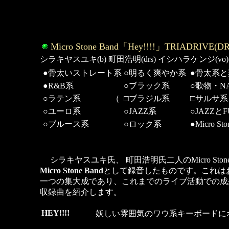
Micro Stone Band「Hey!!!!」TRIADRIVE(DR
シラキヤスユキ(b) 町田浩明(drs) イシハラケンジ(vo) 岸
●骨太いストレート系
○明るく爽やか系
●骨太系
●R&B系
○ブラック系
○歌物・NA
○ラテン系 （
□ブラジル系
□サルサ系
○ユーロ系
○JAZZ系
○JAZZと
○ブルース系
○ロック系
●Micro St
シラキヤスユキ氏、 町田浩明氏二人のMicro S
Micro Stone Band
として録音したものです。これは
一つの集大成であり、これまでのライブ活動での成
収録曲を紹介します。
HEY!!!!
妖しい雰囲気のワウ系キーボードに
．