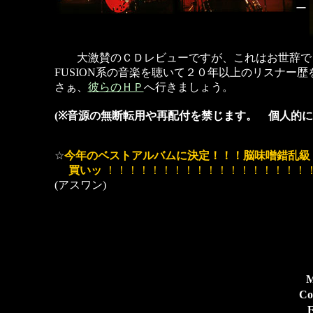
ー
大激賛のＣＤレビューですが、これはお世辞でも
FUSION系の音楽を聴いて２０年以上のリスナ
さぁ、
彼らのＨＰ
へ行きましょう。
(※音源の無断転用や再配付を禁じます。 個人的に
☆
今年のベストアルバムに決定！！！
脳味噌錯乱級
買いッ
！！！！！！！！！！！！！！！！！！
(アスワン)
M
Co
E