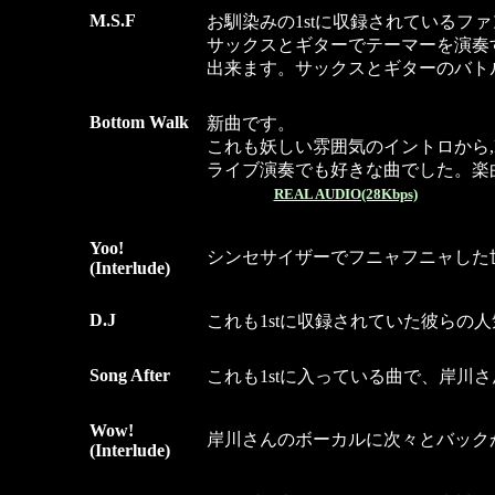
M.S.F
お馴染みの1stに収録されているフ
サックスとギターでテーマーを演奏
出来ます。サックスとギターのバト
．
Bottom Walk
新曲です。
これも妖しい雰囲気のイントロから
ライブ演奏でも好きな曲でした。楽
REAL AUDIO(28Kbps)
．
Yoo!
シンセサイザーでフニャフニャした
(Interlude)
．
D.J
これも1stに収録されていた彼らの
．
Song After
これも1stに入っている曲で、岸川
．
Wow!
岸川さんのボーカルに次々とバック
(Interlude)
．