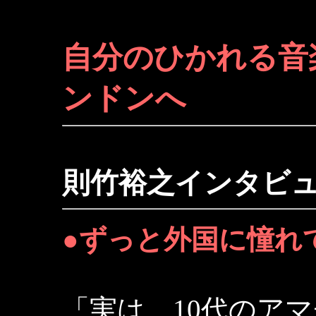
自分のひかれる音
ンドンへ
則竹裕之インタビ
●ずっと外国に憧れ
「実は、10代のア