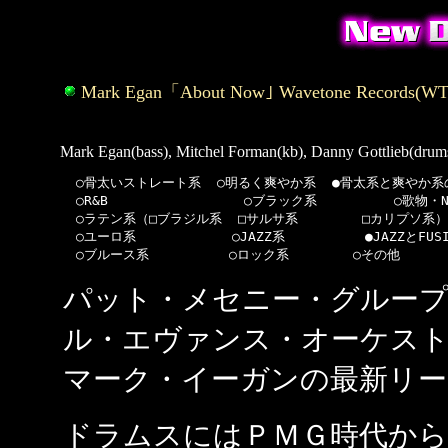
Mark Egan「About Now｣ Wavetone Records(WT8
Mark Egan(bass), Mitchel Forman(kb), Danny Gottlieb(drum
  ○骨太いストレート系  ○明るく爽やか系  ●骨太系と爽やか系の
  ○R&B                 ○ブラック系  　      ○歌物・NA
  ○ラテン系（□ブラジル系  □サルサ系        □カリプソ系）   
  ○ユーロ系            ○JAZZ系          ●JAZZとFUS
パット・メセニー・グルー
ル・エヴァンス・オーケス
マーク・イーガンの最新リー
ドラムスにはＰＭＧ時代から