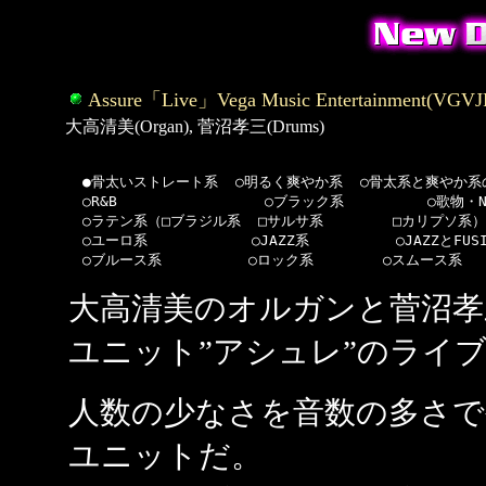
Assure「Live」Vega Music Entertainment(VGVJF
大高清美(Organ), 菅沼孝三(Drums)
  ●骨太いストレート系  ○明るく爽やか系  ○骨太系と爽やか系の
  ○R&B                 ○ブラック系  　      ○歌物・NA
  ○ラテン系（□ブラジル系  □サルサ系        □カリプソ系）   
  ○ユーロ系            ○JAZZ系          ○JAZZとFUS
大高清美のオルガンと菅沼孝
ユニット”アシュレ”のライ
人数の少なさを音数の多さ
ユニットだ。