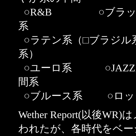
○R&B ○ブラック
系
○ラテン系（□ブラジル
系）
○ユーロ系 ○JAZZ系
間系
○ブルース系 ○
Wether Report(以
われたが、各時代をベー