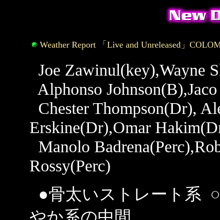
Weather Report 「Live and Unreleased」
COLOMB
Joe Zawinul(key),Wayne Sh
Alphonso Johnson(B),Jaco P
Chester Thompson(Dr), Ale
Erskine(Dr),Omar Hakim(D
Manolo Badrena(Perc),Robe
Rossy(Perc)
●骨太いストレート系 ○
やか系の中間